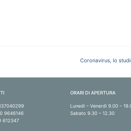
Articolo
9
Coronavirus, lo studi
successivo:
TI
ORARI DI APERTURA
1137040299
Lunedì – Venerdì 9.00 – 19.
320 9646146
Sabato 9.30 – 12.30
30 612347