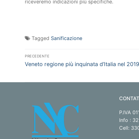
riceveremo indicazioni più specifiche.
Tagged
Sanificazione
Navigazione
PRECEDENTE
Articolo
articoli
Veneto regione più inquinata d’Italia nel 201
precedente:
CONTAT
P.IVA 0
Info : 
Cell: 3