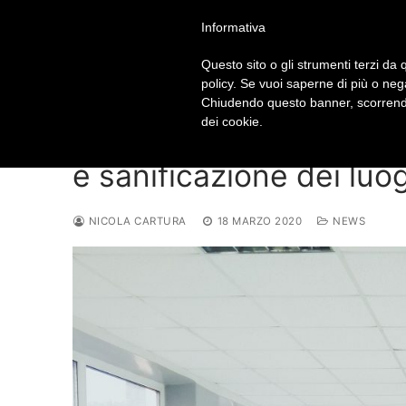
Vai
info@nicolacartura.it – 33
Informativa
al
contenuto
Questo sito o gli strumenti terzi da q
policy. Se vuoi saperne di più o neg
Chiudendo questo banner, scorrendo
dei cookie.
Credito d’imposta e con
e sanificazione dei luog
NICOLA CARTURA
18 MARZO 2020
NEWS