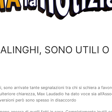
LINGHI, SONO UTILI O 
i, sono arrivate tante segnalazioni tra chi si schiera a favor
re ulteriore chiarezza, Max Laudadio ha dato voce sia
all’Ass
ro versioni però sono spesso in disaccordo
, meno ancora di quelli fatti in casa. Completamente inutili c