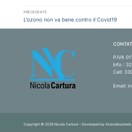
Navigazione
PRECEDENTE
Articolo
articoli
L’ozono non va bene contro il Covid19
precedente:
CONTAT
P.IVA 0
Info : 
Cell: 3
Email: i
Copyright © 2026 Nicola Cartura – Developed by Aziendesulweb