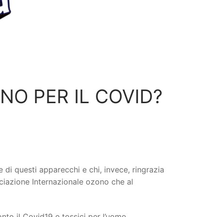
NO PER IL COVID?
e di questi apparecchi e chi, invece, ringrazia
ociazione Internazionale ozono che al
onto il Covid19 e tossici per l’uomo.