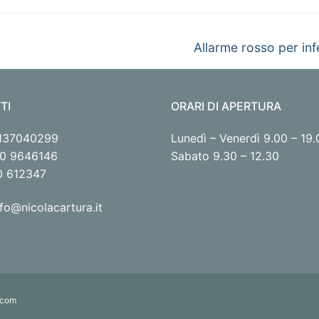
Articolo
Allarme rosso per inf
successivo:
TI
ORARI DI APERTURA
1137040299
Lunedì – Venerdì 9.00 – 19.
320 9646146
Sabato 9.30 – 12.30
30 612347
nfo@nicolacartura.it
.com