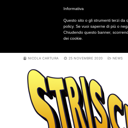
Vai
info@nicolacartura.it – 33
Informativa
al
contenuto
Questo sito o gli strumenti terzi da q
policy. Se vuoi saperne di più o neg
Chiudendo questo banner, scorrendo
dei cookie.
Ozonizzatori casalinghi 
NICOLA CARTURA
25 NOVEMBRE 2020
NEWS