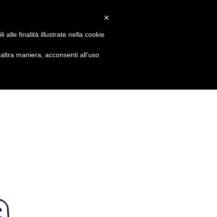
RICHIEDI INFORMAZIONI
×
alle finalità illustrate nella cookie
HOME
NICOLA CARTURA
CONTATTI
ltra maniera, acconsenti all’uso
Covid19