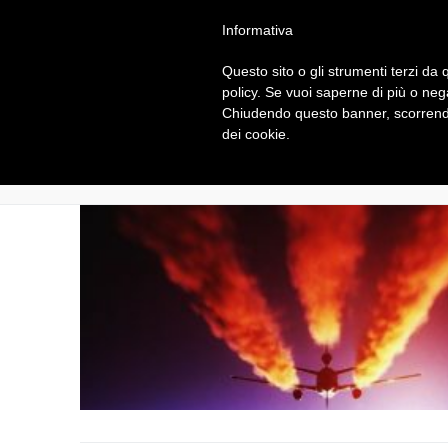
Vai
info@nicolacartura.it – 33
Informativa
al
contenuto
Questo sito o gli strumenti terzi da q
policy. Se vuoi saperne di più o neg
Chiudendo questo banner, scorrendo
dei cookie.
Tag:
Sciechimiche