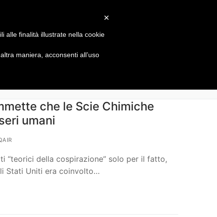
RICHIEDI INFORMAZIONI
×
alle finalità illustrate nella cookie
HOME
NICOLA CARTURA
CONTATTI
ltra maniera, acconsenti all’uso
 ammette che le Scie Chimiche
sseri umani
QAIR
“teorici della cospirazione” solo per il fatto,
i Stati Uniti era coinvolto…