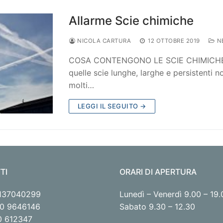
Allarme Scie chimiche
NICOLA CARTURA
12 OTTOBRE 2019
N
COSA CONTENGONO LE SCIE CHIMICHE E
quelle scie lunghe, larghe e persistenti 
molti…
LEGGI IL SEGUITO →
TI
ORARI DI APERTURA
1137040299
Lunedì – Venerdì 9.00 – 19.
320 9646146
Sabato 9.30 – 12.30
30 612347