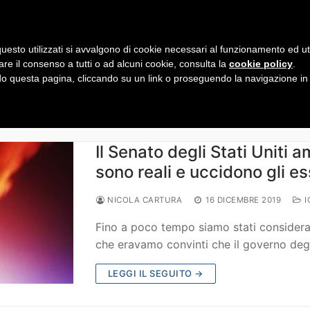
0 612347
uesto utilizzati si avvalgono di cookie necessari al funzionamento ed utili 
are il consenso a tutti o ad alcuni cookie, consulta la
cookie policy
.
 questa pagina, cliccando su un link o proseguendo la navigazione in a
Il Senato degli Stati Uniti
sono reali e uccidono gli e
NICOLA CARTURA
16 DICEMBRE 2019
I
Fino a poco tempo siamo stati considerati 
che eravamo convinti che il governo degl
LEGGI IL SEGUITO →