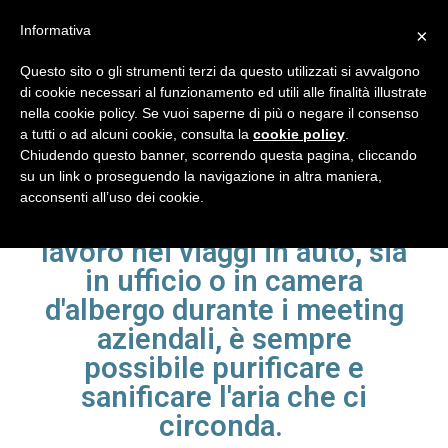
Informativa
×
Questo sito o gli strumenti terzi da questo utilizzati si avvalgono
di cookie necessari al funzionamento ed utili alle finalità illustrate
nella cookie policy. Se vuoi saperne di più o negare il consenso
Piccoli ma potenti
a tutti o ad alcuni cookie, consulta la
cookie policy
.
Chiudendo questo banner, scorrendo questa pagina, cliccando
dispositivi portatili per la
su un link o proseguendo la navigazione in altra maniera,
tua vita attiva, adatti in
acconsenti all’uso dei cookie.
piccoli ambienti. Sia per
lavoro nei viaggi in auto, sia
in ufficio o in camera
d'albergo durante i meeting
aziendali, è sempre
possibile purificare e
sanificare l'aria che ci
circonda.