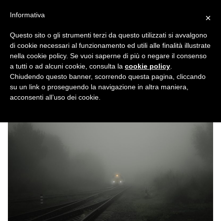
Vai
Informativa
×
al
contenuto
Questo sito o gli strumenti terzi da questo utilizzati si avvalgono
di cookie necessari al funzionamento ed utili alle finalità illustrate
Pianura Padana regina
nella cookie policy. Se vuoi saperne di più o negare il consenso
a tutti o ad alcuni cookie, consulta la
cookie policy
.
dell’Inquinamento
Chiudendo questo banner, scorrendo questa pagina, cliccando
su un link o proseguendo la navigazione in altra maniera,
NICOLA CARTURA
25 GENNAIO 2021
NEWS
acconsenti all’uso dei cookie.