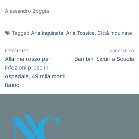
Alessandro Zoggia
Tagged
Aria inquinata
,
Aria Tossica
,
Città inquinate
Navigazione
PRECEDENTE
SUCCESSIVO
articoli
Articolo
Articolo
Allarme rosso per
Bambini Sicuri a Scuola
precedente:
successivo:
infezioni prese in
ospedale, 49 mila morti
l’anno