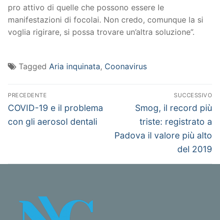
pro attivo di quelle che possono essere le
manifestazioni di focolai. Non credo, comunque la si
voglia rigirare, si possa trovare un’altra soluzione”.
Tagged
Aria inquinata
,
Coonavirus
Navigazione
PRECEDENTE
SUCCESSIVO
articoli
Articolo
Articolo
COVID-19 e il problema
Smog, il record più
precedente:
successivo:
con gli aerosol dentali
triste: registrato a
Padova il valore più alto
del 2019