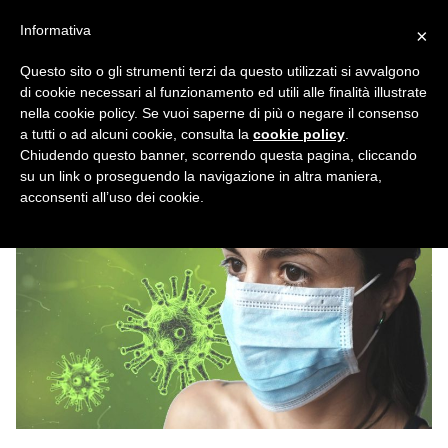
Vai
Informativa
×
al
contenuto
Questo sito o gli strumenti terzi da questo utilizzati si avvalgono
di cookie necessari al funzionamento ed utili alle finalità illustrate
Virus nell’aria, nuova teoria sui
nella cookie policy. Se vuoi saperne di più o negare il consenso
a tutti o ad alcuni cookie, consulta la
cookie policy
.
condizionatori.
Chiudendo questo banner, scorrendo questa pagina, cliccando
su un link o proseguendo la navigazione in altra maniera,
NICOLA CARTURA
10 LUGLIO 2020
NEWS
acconsenti all’uso dei cookie.